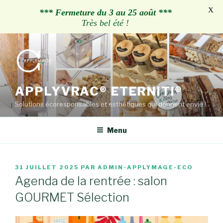
X
*** Fermeture du 3 au 25 août ***
Très bel été !
Aller
au
contenu
principal
APPLYVRAC® ETERNITI®
Solutions écoresponsables et esthétiques qui donnent envie !
Menu
PUBLIÉ
31 JUILLET 2025
PAR
ADMIN-APPLYMAGE-ECO
LE
Agenda de la rentrée : salon
GOURMET Sélection