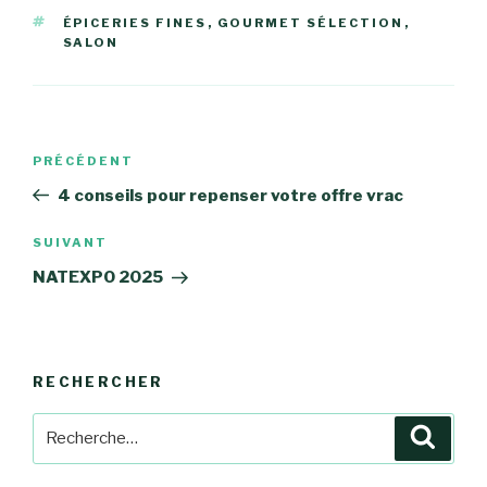
ÉTIQUETTES
ÉPICERIES FINES
,
GOURMET SÉLECTION
,
SALON
Navigation
Article
PRÉCÉDENT
de
précédent
4 conseils pour repenser votre offre vrac
l’article
Article
SUIVANT
suivant
NATEXPO 2025
RECHERCHER
Recherche
Reche
pour
: