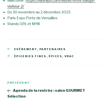
Billetterie :
https://natexpo.com/visiter/votre-badge-
visiteur-2/
Du 30 novembre au 2 décembre 2025
Paris Expo Porte de Versailles
Stands G91 et M98
CATÉGORIES
EVÈNEMENT
,
PARTENAIRES
ÉTIQUETTES
ÉPICERIES FINES
,
ÉPICES
,
VRAC
Navigation
Article
PRÉCÉDENT
de
précédent
Agenda de la rentrée : salon GOURMET
l’article
Sélection