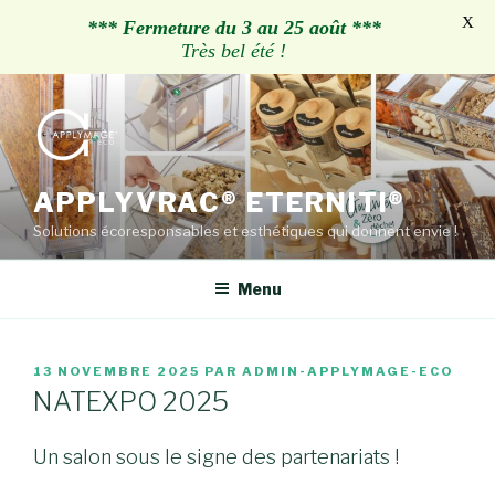
X
*** Fermeture du 3 au 25 août ***
Très bel été !
Aller
au
contenu
principal
APPLYVRAC® ETERNITI®
Solutions écoresponsables et esthétiques qui donnent envie !
Menu
PUBLIÉ
13 NOVEMBRE 2025
PAR
ADMIN-APPLYMAGE-ECO
LE
NATEXPO 2025
Un salon sous le signe des partenariats !