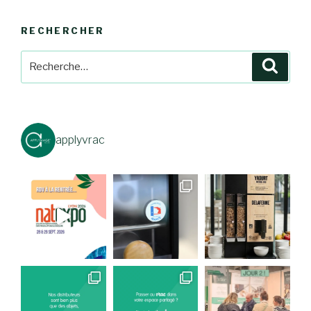
RECHERCHER
Recherche
Reche
pour
:
applyvrac