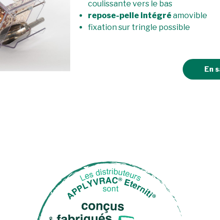
coulissante vers le bas
repose-pelle intégré
amovible
fixation sur tringle possible
En s