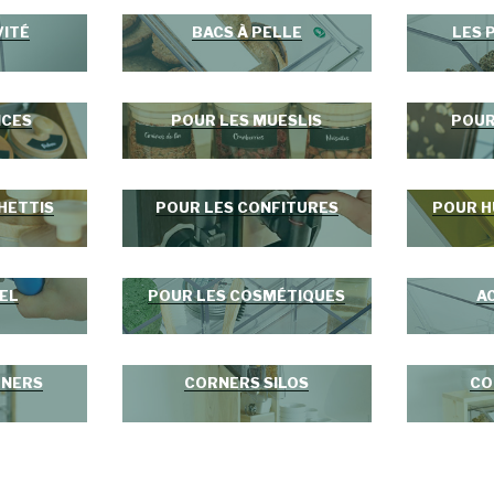
VITÉ
BACS À PELLE
LES 
ICES
POUR LES MUESLIS
POUR
HETTIS
POUR LES CONFITURES
POUR H
EL
POUR LES COSMÉTIQUES
A
RNERS
CORNERS SILOS
CO