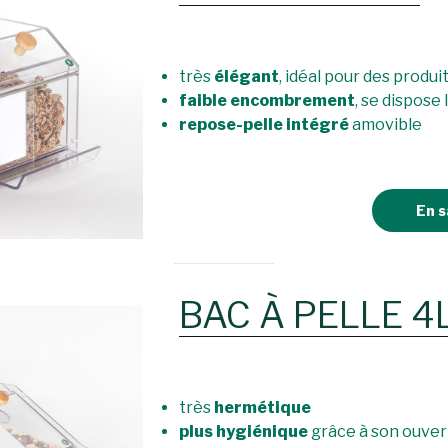
très
élégant
, idéal pour des produi
faible encombrement
, se dispose
repose-pelle intégré
amovible
En s
BAC À PELLE 4
très
hermétique
plus hygiénique
grâce à son ouver