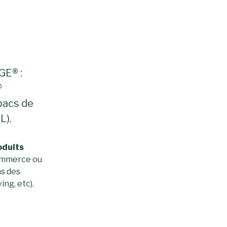
GE® :
®
bacs de
L).
oduits
ommerce ou
ns des
ing, etc).