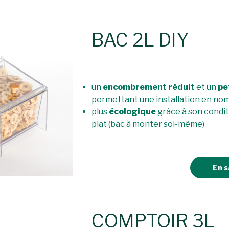
BAC 2L DIY
un
encombrement réduit
et un
pe
permettant une installation en no
plus
écologique
grâce à son condi
plat (bac à monter soi-même)
En s
COMPTOIR 3L