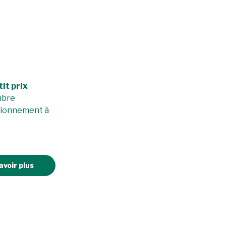
tit prix
mbre
tionnement à
avoir plus