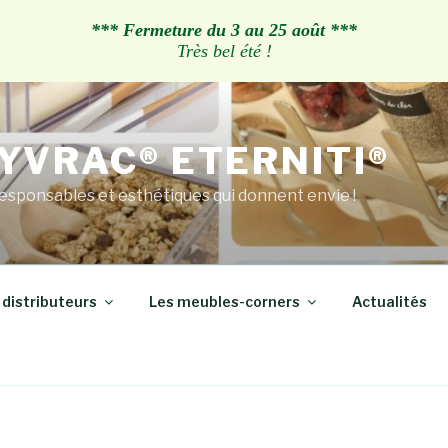
*** Fermeture du 3 au 25 août ***
Très bel été !
YVRAC® ETERNITI®
esponsables et esthétiques qui donnent envie !
 distributeurs
Les meubles-corners
Actualités