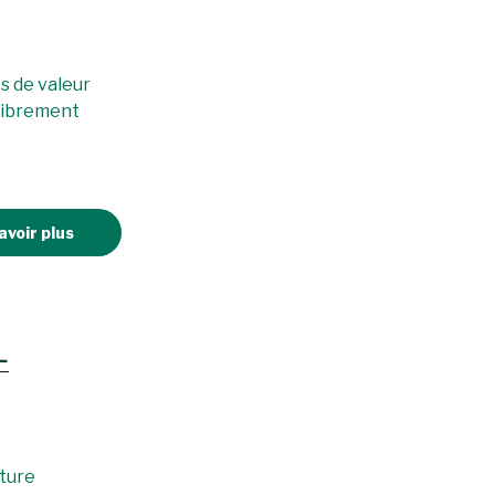
ts de valeur
 librement
avoir plus
L
ture