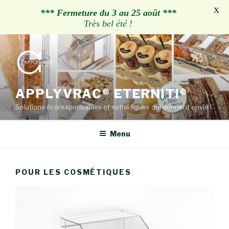
X
*** Fermeture du 3 au 25 août ***
Très bel été !
Aller
au
contenu
principal
APPLYVRAC® ETERNITI®
Solutions écoresponsables et esthétiques qui donnent envie !
Menu
POUR LES COSMÉTIQUES