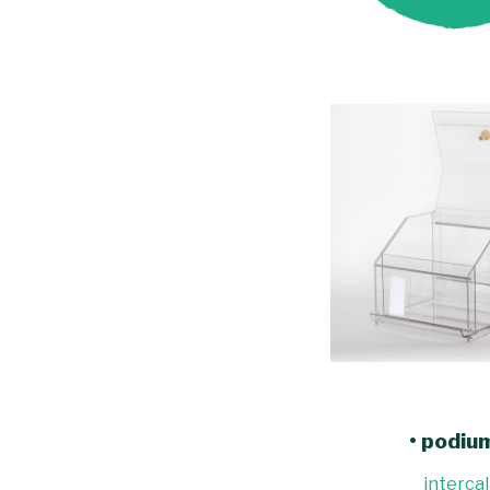
• podiu
intercal