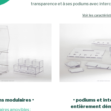
transparence et à ses podiums avec interc
Voir les caractéri
ms modulaires •
•
podiums et int
entièrement dé
aires amovibles :