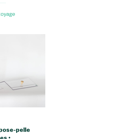
ttoyage
epose-pelle
es •