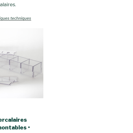
alaires.
stiques techniques
ercalaires
montables
•