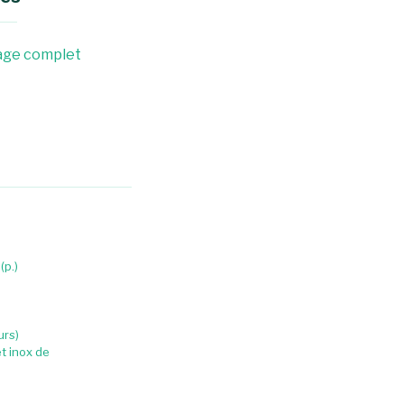
age complet
(p.)
urs)
t inox de