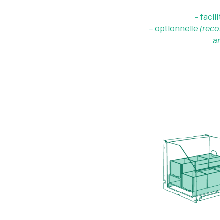
– facil
– optionnelle
(reco
a