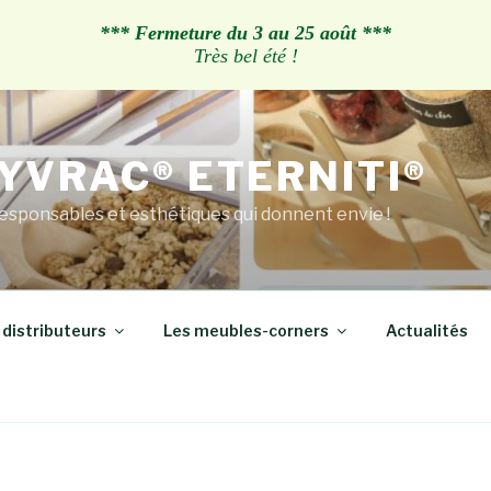
*** Fermeture du 3 au 25 août ***
Très bel été !
YVRAC® ETERNITI®
esponsables et esthétiques qui donnent envie !
 distributeurs
Les meubles-corners
Actualités