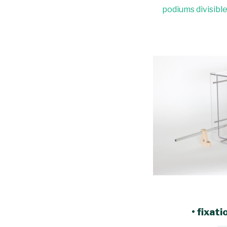
podiums divisibl
•
fixati