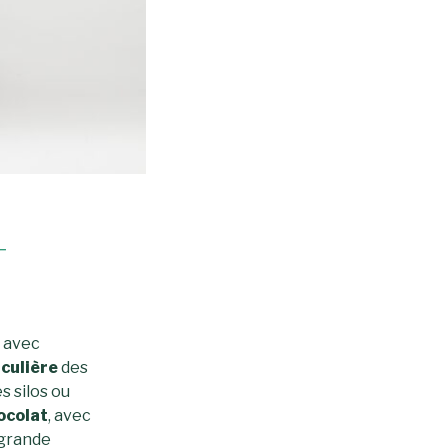
T
 avec
culière
des
s silos ou
ocolat
, avec
 grande