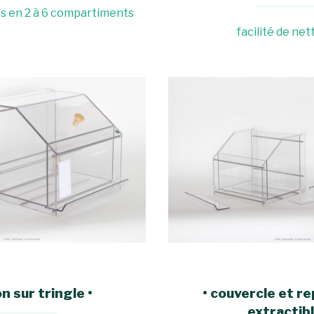
es en 2 à 6 compartiments
facilité de ne
on sur tringle
•
• couvercle et r
extractibl