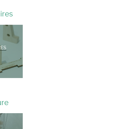
ires
RES
ure