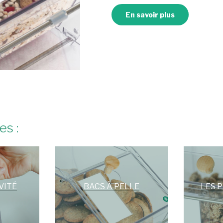
En savoir plus
es :
VITÉ
BACS À PELLE
LES P