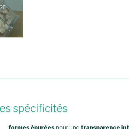
RE
es spécificités
formes épurées
pour une
transparence in