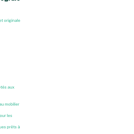
t originale
tés aux
au mobilier
our les
ues prêts à