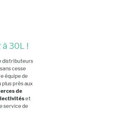
 à 30L !
 distributeurs
 sans cesse
re équipe de
 plus près aux
erces de
llectivités
et
e service de