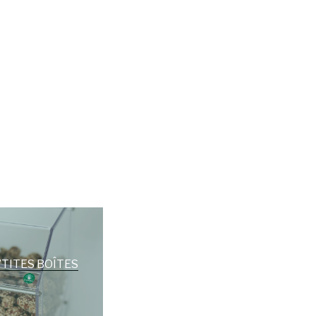
’TITES BOÎTES