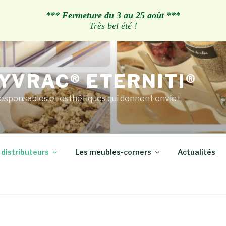
*** Fermeture du 3 au 25 août ***
Très bel été !
YVRAC® ETERNITI®
esponsables et esthétiques qui donnent envie !
 distributeurs
Les meubles-corners
Actualités