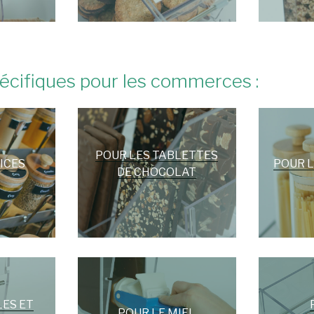
pécifiques pour les commerces :
POUR LES TABLETTES
ICES
POUR L
DE CHOCOLAT
LES ET
POUR LE MIEL