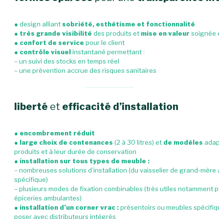
● design alliant
sobriété, esthétisme et fonctionnalité
●
très grande visibilité
des produits et
mise en valeur
soignée e
●
confort de service
pour le client
●
contrôle visuel
instantané permettant :
– un suivi des stocks en temps réel
– une prévention accrue des risques sanitaires
liberté
et
efficacité d’installation
●
encombrement réduit
●
large choix de contenances
(2 à 30 litres) et
de modèles
adap
produits et à leur durée de conservation
●
installation sur tous types de meuble :
– nombreuses solutions d’installation (du vaisselier de grand-mère 
spécifique)
– plusieurs modes de fixation combinables (très utiles notamment p
épiceries ambulantes)
●
installation d’un corner vrac :
présentoirs ou meubles spécifiq
poser avec distributeurs intégré
s