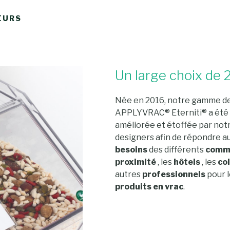
EURS
Un large choix de 2
Née en 2016, notre gamme de
APPLYVRAC® Eterniti® a été
améliorée et étoffée par not
designers afin de répondre au
besoins
des différents
comm
proximité
, les
hôtels
, les
co
autres
professionnels
pour l
produits en vrac
.