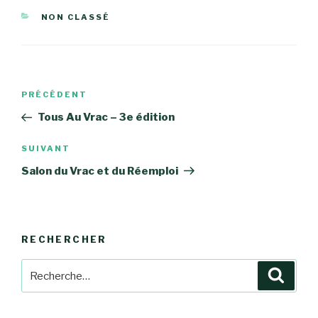
CATÉGORIES
NON CLASSÉ
Navigation
Article
PRÉCÉDENT
de
précédent
Tous Au Vrac – 3e édition
l’article
Article
SUIVANT
suivant
Salon du Vrac et du Réemploi
RECHERCHER
Recherche
Reche
pour
: