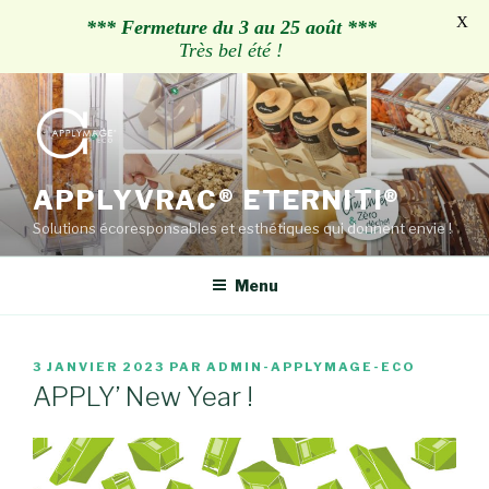
X
*** Fermeture du 3 au 25 août ***
Très bel été !
Aller
au
contenu
principal
APPLYVRAC® ETERNITI®
Solutions écoresponsables et esthétiques qui donnent envie !
Menu
PUBLIÉ
3 JANVIER 2023
PAR
ADMIN-APPLYMAGE-ECO
LE
APPLY’ New Year !